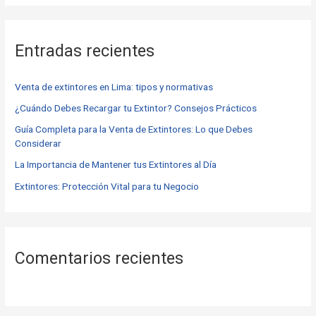
s
c
Entradas recientes
a
r
Venta de extintores en Lima: tipos y normativas
p
o
¿Cuándo Debes Recargar tu Extintor? Consejos Prácticos
r
Guía Completa para la Venta de Extintores: Lo que Debes
Considerar
:
La Importancia de Mantener tus Extintores al Día
Extintores: Protección Vital para tu Negocio
Comentarios recientes